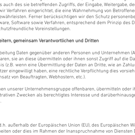
 auch des sie betreffenden Zugriffs, der Eingabe, Weitergabe, d
wir Verfahren eingerichtet, die eine Wahrnehmung von Betroffen
ewährleisten. Ferner berücksichtigen wir den Schutz personenbe
ware, Software sowie Verfahren, entsprechend dem Prinzip des 
hutzfreundliche Voreinstellungen.
itern, gemeinsam Verantwortlichen und Dritten
beitung Daten gegenüber anderen Personen und Unternehmen (A
aren, sie an diese übermitteln oder ihnen sonst Zugriff auf die Da
s (z.B. wenn eine Übermittlung der Daten an Dritte, wie an Zahlun
utzer eingewilligt haben, eine rechtliche Verpflichtung dies vorsi
nsatz von Beauftragten, Webhostern, etc.).
en unserer Unternehmensgruppe offenbaren, übermitteln oder ih
strativen Zwecken als berechtigtes Interesse und darüberhinausg
e.
 (d.h. außerhalb der Europäischen Union (EU), des Europäischen 
eiten oder dies im Rahmen der Inanspruchnahme von Diensten Dr